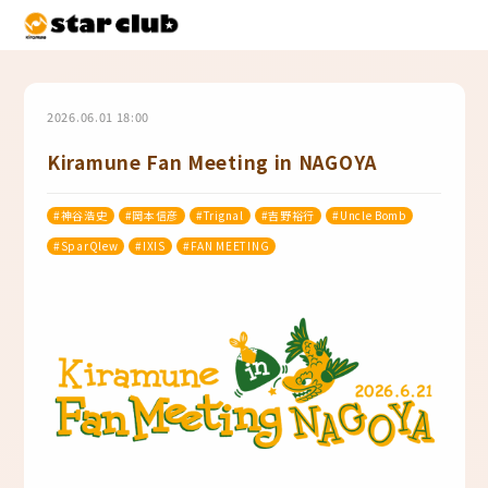
2026.06.01 18:00
Kiramune Fan Meeting in NAGOYA
#神谷浩史
#岡本信彦
#Trignal
#吉野裕行
#Uncle Bomb
#SparQlew
#IXIS
#FAN MEETING